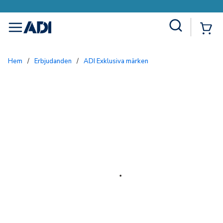
Site Search
{0
menu
Hem
/
Erbjudanden
/
ADI Exklusiva märken