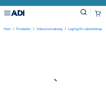
Site Search
{0
menu
Hem
/
Produkter
/
Videoövervakning
/
Lagring för säkerhetsappli