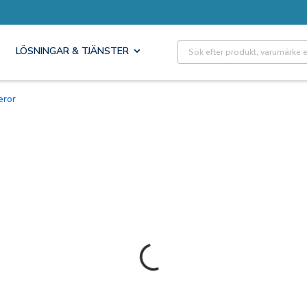
Site Search
LÖSNINGAR & TJÄNSTER
eror