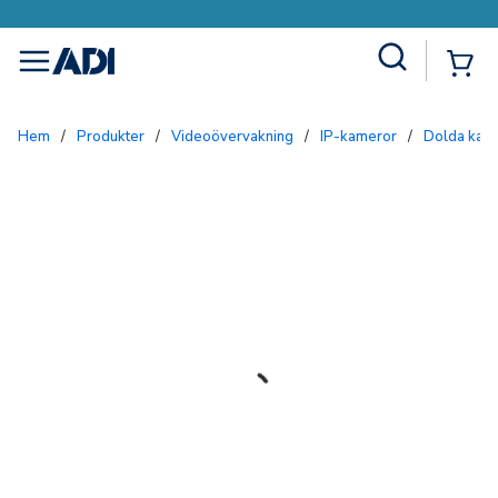
Site Search
{0
menu
Hem
/
Produkter
/
Videoövervakning
/
IP-kameror
/
Dolda kam