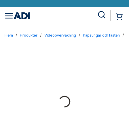
Site Search
{0
menu
Hem
/
Produkter
/
Videoövervakning
/
Kapslingar och fästen
/