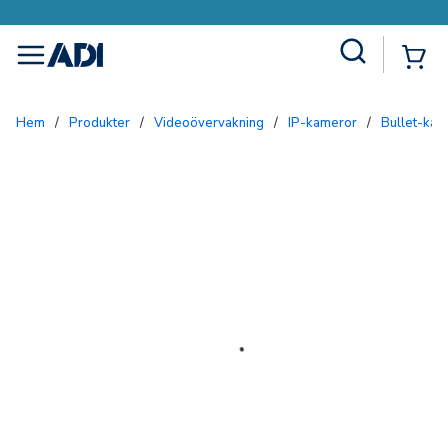
Site Search
{0
menu
Hem
/
Produkter
/
Videoövervakning
/
IP-kameror
/
Bullet-ka