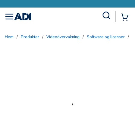
Site Search
{0
menu
Hem
/
Produkter
/
Videoövervakning
/
Software og licenser
/