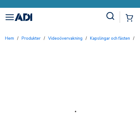
Site Search
{0
menu
Hem
/
Produkter
/
Videoövervakning
/
Kapslingar och fästen
/