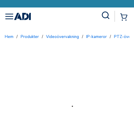
Site Search
{0
menu
Hem
/
Produkter
/
Videoövervakning
/
IP-kameror
/
PTZ-över