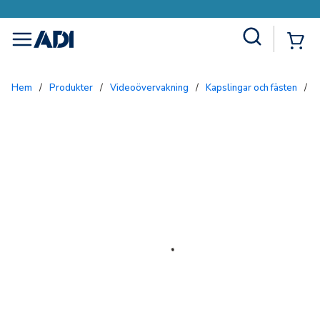
Site Search
{0
menu
Hem
/
Produkter
/
Videoövervakning
/
Kapslingar och fästen
/