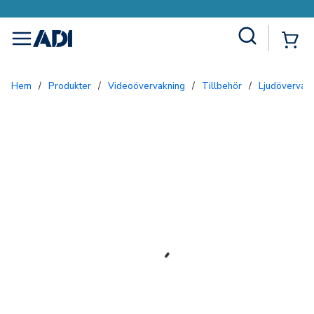
Site Search
{0
menu
Hem
/
Produkter
/
Videoövervakning
/
Tillbehör
/
Ljudövervak