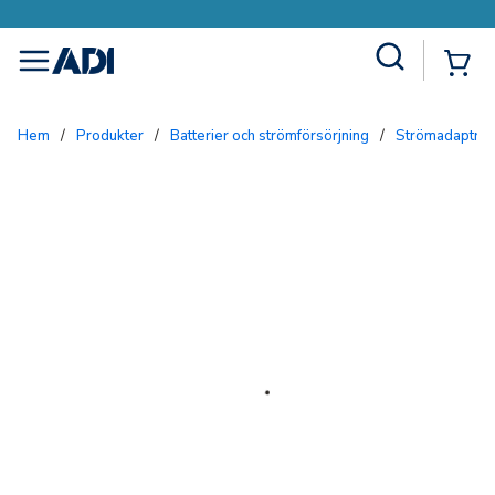
Site Search
{0
menu
Hem
/
Produkter
/
Batterier och strömförsörjning
/
Strömadaptrar