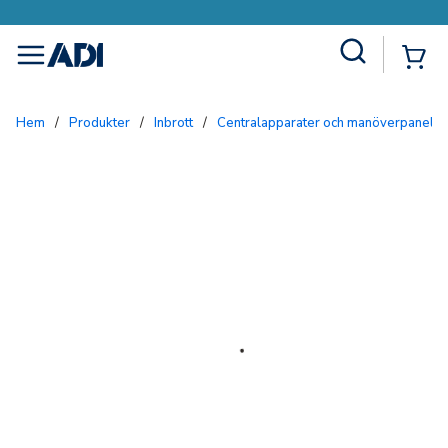
Site Search
{0
menu
Hem
/
Produkter
/
Inbrott
/
Centralapparater och manöverpaneler