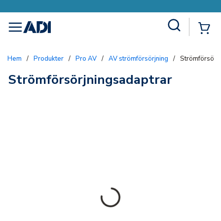
Site Search
{0
menu
Hem
/
Produkter
/
Pro AV
/
AV strömförsörjning
/
Strömförsörj
Strömförsörjningsadaptrar