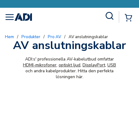
Site Search
{0
menu
Hem
/
Produkter
/
Pro AV
/
AV anslutningskablar
AV anslutningskablar
ADI:s' professionella AV-kabelutbud omfattar
HDMI-mikrofoner
,
optiskt ljud
,
DisplayPort
,
USB
och andra kabelprodukter. Hitta den perfekta
lösningen här.