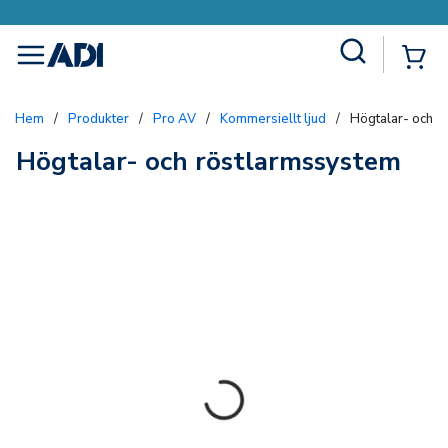
Site Search
{0
menu
Hem
/
Produkter
/
Pro AV
/
Kommersiellt ljud
/
Högtalar- och r
Högtalar- och röstlarmssystem