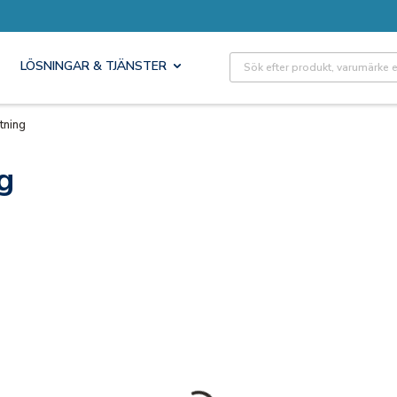
Site Search
LÖSNINGAR & TJÄNSTER
tning
g