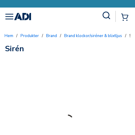
Site Search
{0
menu
Hem
/
Produkter
/
Brand
/
Brand klockor/siréner & blixtljus
/
Si
Sirén