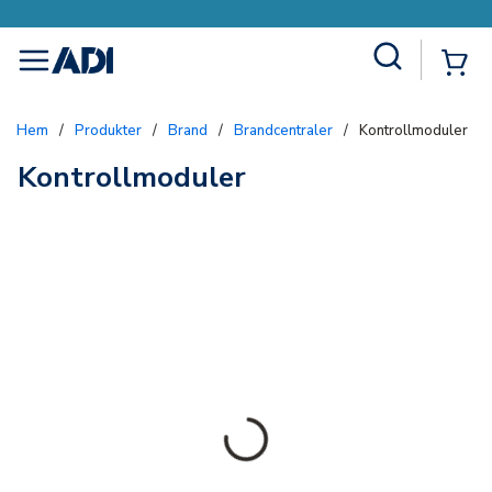
Site Search
{0
menu
Hem
/
Produkter
/
Brand
/
Brandcentraler
/
Kontrollmoduler
Kontrollmoduler