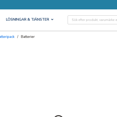
Site Search
LÖSNINGAR & TJÄNSTER
batteripack
/
Batterier