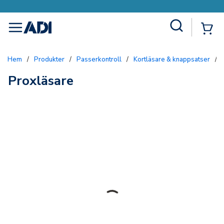
Site Search
{0
menu
Hem
/
Produkter
/
Passerkontroll
/
Kortläsare & knappsatser
/
Proxläsare