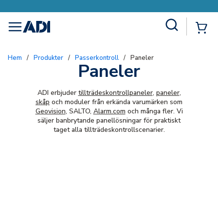
Site Search
{0
menu
Hem
/
Produkter
/
Passerkontroll
/
Paneler
Paneler
ADI erbjuder
tillträdeskontrollpaneler
,
paneler
,
skåp
och moduler från erkända varumärken som
Geovision
, SALTO,
Alarm.com
och många fler. Vi
säljer banbrytande panellösningar för praktiskt
taget alla tillträdeskontrollscenarier.