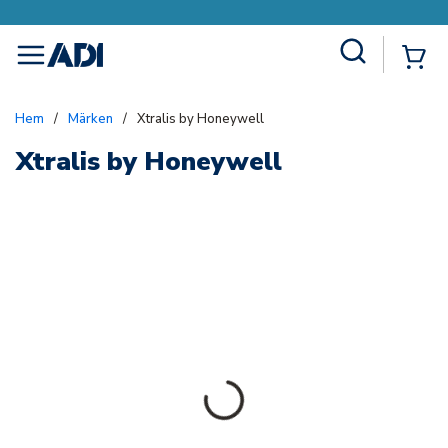
Site Search
{0
menu
Hem
/
Märken
/
Xtralis by Honeywell
Xtralis by Honeywell