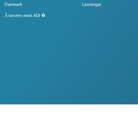
Danmark
Lösningar
Återvinn med ADI ♻️