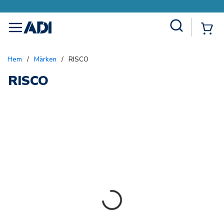
Site Search
{0
menu
Hem
/
Märken
/
RISCO
RISCO