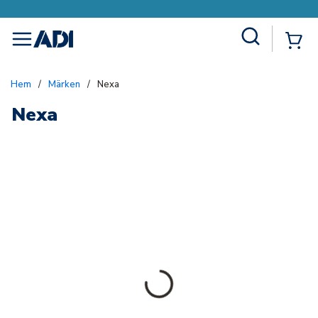
Site Search
{0
menu
Hem
/
Märken
/
Nexa
Nexa