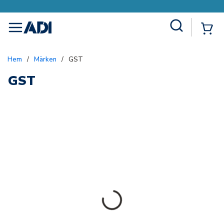
Site Search
{0
menu
Hem
/
Märken
/
GST
GST