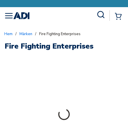
Site Search
{0
menu
Hem
/
Märken
/
Fire Fighting Enterprises
Fire Fighting Enterprises