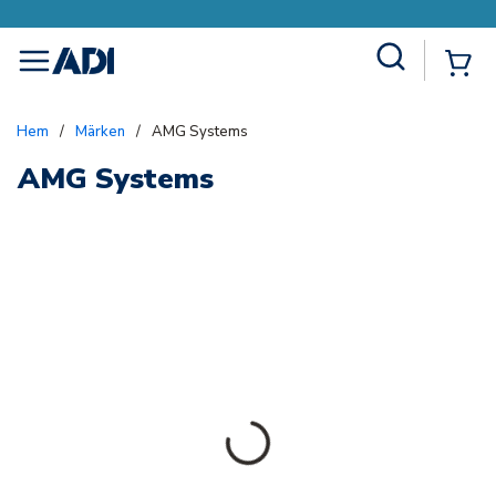
Site Search
{0
menu
Hem
/
Märken
/
AMG Systems
AMG Systems