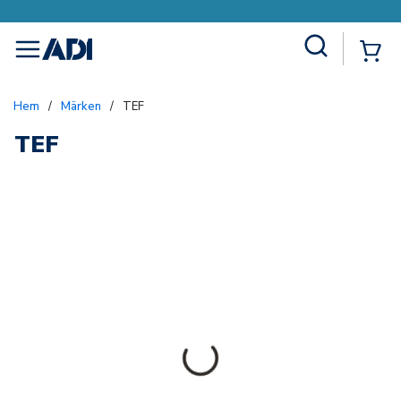
Site Search
{0
menu
Hem
/
Märken
/
TEF
TEF