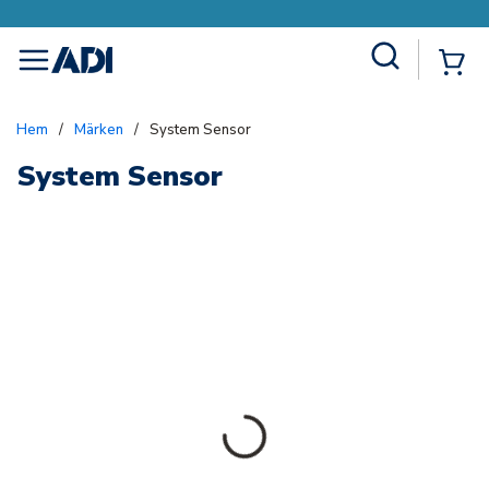
Site Search
{0
menu
Hem
/
Märken
/
System Sensor
System Sensor