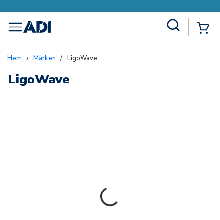
Site Search
{0
menu
Hem
/
Märken
/
LigoWave
LigoWave