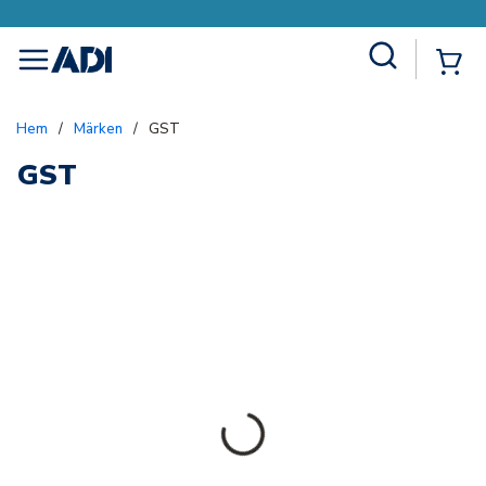
Site Search
{0
menu
Hem
/
Märken
/
GST
GST