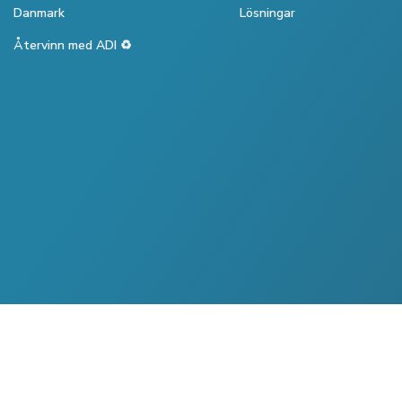
Danmark
Lösningar
Återvinn med ADI ♻️