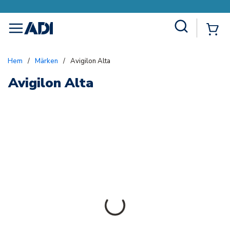
Site Search
{0
menu
Hem
/
Märken
/
Avigilon Alta
Avigilon Alta