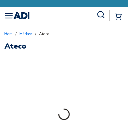
Site Search
{0
menu
Hem
/
Märken
/
Ateco
Ateco