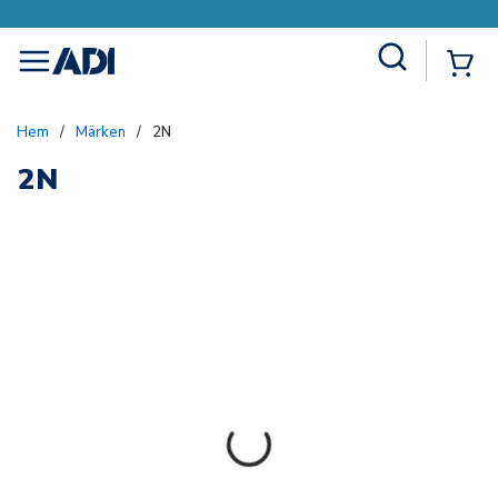
Site Search
{0
menu
Hem
/
Märken
/
2N
2N