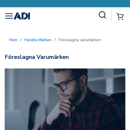
Site Search
{0
menu
Hem
/
Handla Märken
/
Föreslagna varumärken
Föreslagna Varumärken