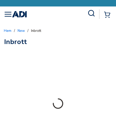
Site Search
{0
menu
Hem
/
New
/
Inbrott
Inbrott