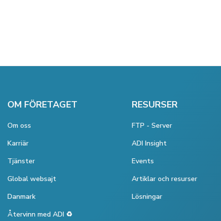
OM FÖRETAGET
RESURSER
Om oss
FTP - Server
Karriär
ADI Insight
Tjänster
Events
Global websajt
Artiklar och resurser
Danmark
Lösningar
Återvinn med ADI ♻️