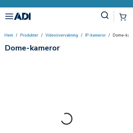
Site Search
{0
menu
Hem
/
Produkter
/
Videoövervakning
/
IP-kameror
/
Dome-kam
Dome-kameror