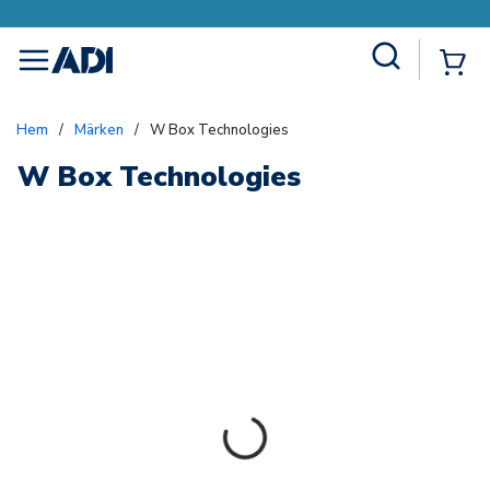
Site Search
{0
menu
Hem
/
Märken
/
W Box Technologies
W Box Technologies