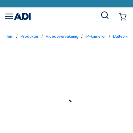
Site Search
{0
menu
Hem
/
Produkter
/
Videoövervakning
/
IP-kameror
/
Bullet-ka