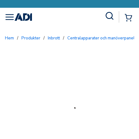
Site Search
{0
menu
Hem
/
Produkter
/
Inbrott
/
Centralapparater och manöverpaneler