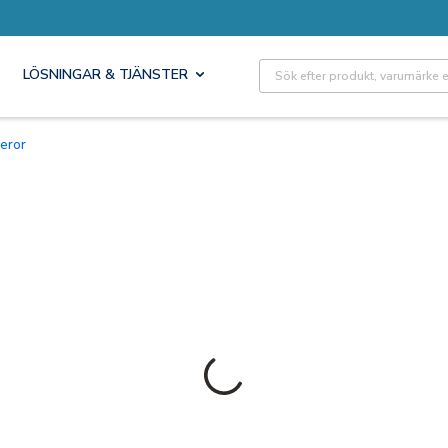
Site Search
LÖSNINGAR & TJÄNSTER
meror