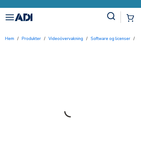
Site Search
{0
menu
Hem
/
Produkter
/
Videoövervakning
/
Software og licenser
/