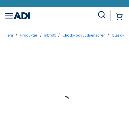
Site Search
{0
menu
Hem
/
Produkter
/
Inbrott
/
Chock- och ljudsensorer
/
Glaskros