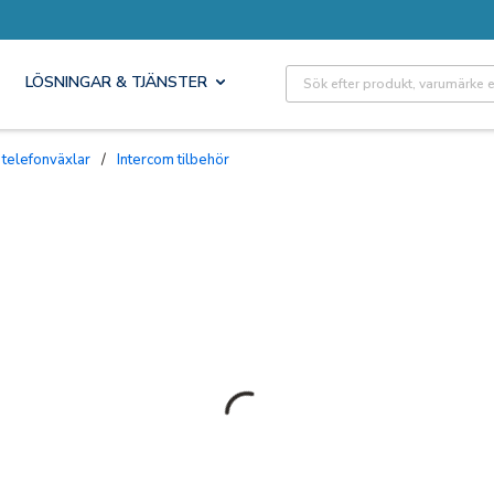
Site Search
LÖSNINGAR & TJÄNSTER
 telefonväxlar
/
Intercom tilbehör