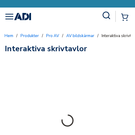
Site Search
{0
menu
Hem
/
Produkter
/
Pro AV
/
AV bildskärmar
/
Interaktiva skrivta
Interaktiva skrivtavlor