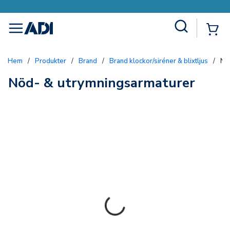
Site Search
{0
menu
Hem
/
Produkter
/
Brand
/
Brand klockor/siréner & blixtljus
/
Nö
Nöd- & utrymningsarmaturer